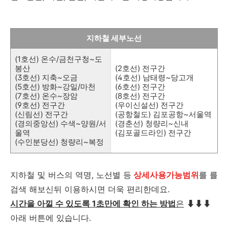
지하철 세부노선
(1호선) 온수/금천구청~도
봉산
(2호선) 전구간
(3호선) 지축~오금
(4호선) 남태령~당고개
(5호선) 방화~강일/마천
(6호선) 전구간
(7호선) 온수~장암
(8호선) 전구간
(9호선) 전구간
(우이신설선) 전구간
(신림선) 전구간
(공항철도) 김포공항~서울역
(경의중앙선) 수색~양원/서
(경춘선) 청량리~신내
울역
(김포골드라인) 전구간
(수인분당선) 청량리~복정
지하철 및 버스의 역명, 노선별 등
상세사용가능범위
를 를
검색 해보신뒤 이용하시면 더욱 편리한데요.
시간을 아낄 수 있도록 1초만에 확인 하는 방법
은
⬇⬇⬇
아래 버튼에 있습니다.