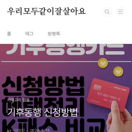
본문 바로가기
우리모두같이잘살아요
홈
태그
방명록
카테고리 없음
기후동행 신청방법
by -10분전
2024. 5. 19.