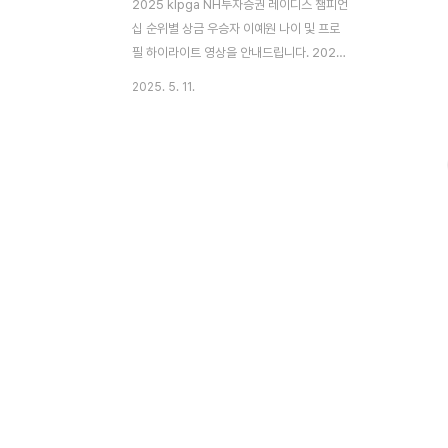
2025 klpga NH투자증권 레이디스 챔피언
십 순위별 상금 우승자 이예원 나이 및 프로
필 하이라이트 영상을 안내드립니다. 2025
NH투자증권 순위별 상금 ✅ 총상금 10억 원
2025. 5. 11.
✅ 1등 상금: 1억 8천만 원 우승자 이예원 나
이 및 프로필 NH투자증권 챔피언십 2연패로
2025 KLPGA 투어 시즌 2승 달성한 이예
원 선수는 KLPGA 투어에서 가장 먼저 시즌
2승을 달성하여 그 실력을 다시한번더 입증
하였습니다. 너무 축하드립니다. ✅이름 : 이
예원 (Ye Won Lee)✅출생 : 2003.02.13.,
물병자리, 양띠 ✅나이 : 22세 (2025년 기
준)✅소속사 : 매니지먼트서울 ✅소속팀 : 메
디힐 골프단 🔻공식 홈페이지로 이동됩니다
🔻이예원 사진 더보기👆 📌수상경력📌
2025 K..