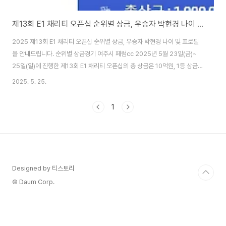
제13회 E1 채리티 오픈십 순위별 상금, 우승자 박현경 나이 및 프로필
2025 제13회 E1 채리티 오픈십 순위별 상금, 우승자 박현경 나이 및 프로필
을 안내드립니다. 순위별 상금경기 여주시 페럼cc 2025년 5월 23일(금)~
25일(일)에 진행한 제13회 E1 채리티 오픈십의 총 상금은 10억원, 1등 상금은
1억 8천만 원 입니다. 이번 우승자 박현경 프로는 1등 우승상금을 전액 기부하
2025. 5. 25.
기로 하였는데요. 자선 대회에서 멋지게 우승하며, 선한 영향력을 보여준 박현
경 선수 너무 축하드립니다. 👇준우승~60위 순위별 상금보기👇-순위별 상금
1
표- 우승자 박현경 나이 및 프로필친환경 LPG 전문기업 E1이 주최하는 대표
적인 자선 골프 대회인 이번 2025 제13회 E1 채리티 오픈에서 우승컵을 쥐게
된 박현경 선수는 이번이 klpga 시즌 첫 우승이였는데요. 감동의 전액 기..
Designed by 티스토리
© Daum Corp.