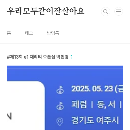
본문 바로가기
우리모두같이잘살아요
홈
태그
방명록
제13회 e1 채리티 오픈십 박현경
1