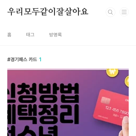
본문 바로가기
우리모두같이잘살아요
홈
태그
방명록
경기패스 카드
1