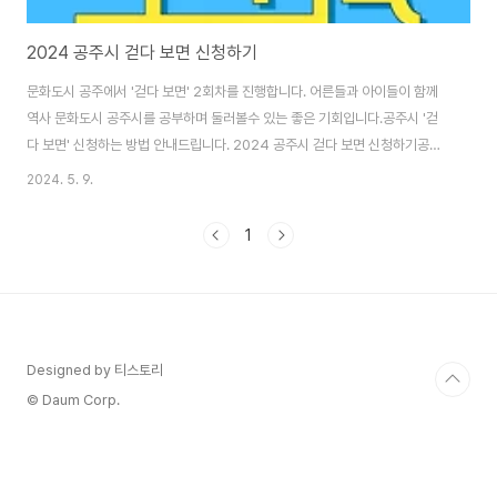
2024 공주시 걷다 보면 신청하기
문화도시 공주에서 '걷다 보면' 2회차를 진행합니다. 어른들과 아이들이 함께
역사 문화도시 공주시를 공부하며 둘러볼수 있는 좋은 기회입니다.공주시 '걷
다 보면' 신청하는 방법 안내드립니다. 2024 공주시 걷다 보면 신청하기공주
하면 백제 문화만 떠올리시지만, 근현대문화유산도 풍부한 도시입니다. 이번 2
2024. 5. 9.
회차 '걷다 보면'은 근현대문화유산에 관련한 걷기코스라고 하니 너무 뜻깊은
걷기 행사일 것 같습니다.신청기간이 길지 않습니다. 빠르게 예약하세요 ^^ ▽
1
아래 버튼을 통하면 신청화면으로 이동됩니다 ! 공주시걷기 무료신청👉 걷
다 보면 행사안내 90분간 공주 원도심 일대를 걸어다니며 근현대문화유산을
탐방 할 수있는 행사입니다.5월 딱 좋은 계절에 덥지않게 역사를 공부 할 수있
는 기회인데요,해설자 정경희님도..
Designed by 티스토리
© Daum Corp.