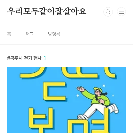
본문 바로가기
우리모두같이잘살아요
홈
태그
방명록
공주시 걷기 행사
1