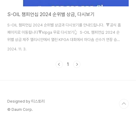
S-OIL 챔피언십 2024 순위별 상금, 다시보기
S-OIL 챔피언십 2024 순위별 상금과 다시보기를 안내드립니다. 🔻공식 홈
페이지로 이동됩니다🔻klpga 무료 다시보기👆 S-OIL 챔피언십 2024 순
위별 상금 제주 엘리시안에서 열린 KPGA 대회에서 마다솜 선수가 연장 승부
끝에 김수지 선수를 이기고 한국여자프로골프 투어 올 시즌 두 번째 우승을 차
2024. 11. 3.
지하였습니다. ✅ 1위 마다솜 선수 1억 6천 2백만 원✅ 2위 김수지 선수 9천
9백만 원✅ T3 홍현지, 문정민, 한진선 선수 5천1백반 원 6위~ 65위 상세
1
순위는 아래 버튼으로 확인하세요. 🔻공식 홈페이지로 이동됩니다🔻상세 순
위별 상금보기👆 KLPGA 다시보기 이번 우승자인 마다솜 선수는 11월 3일
엘리시안 제주CC 에서 열린 에쓰오일 2024 대회 마지막 ..
Designed by 티스토리
© Daum Corp.