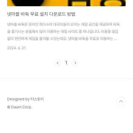
넷마블 바둑 무료 설치 다운로드 방법
넷마블 바둑은 온라인 최다수의 대국자들이 모이는 게임 공간을 제공하여 바둑
을 즐기시는 분들께서 많이 이용하는 게임 사이트 중 하나입니다. 이용중 끊김
없이 편안하게 게임을 즐겨볼 수있는데요. 넷마블 바둑을 무료로 이용하는 방
법을 안내드립니다. 넷마블 바둑 무료 이용방법 대국자들도 많아 바로바로 연
2024. 6. 21.
결되는 넷마블 바둑은 최초 가입하시면 30만G(골드)를 보너스로 지급해 준다
고 합니다. 또한 하루에 3번 지급되는 바둑골드(G)를 이용하여 바둑을 무료로
1
즐기실 수 있습니다.일반회원 무료충전게임비(대국이용료)매일 30만G X 3회
(총 9판 대국이 가능합니다!)1회- 10만G 바둑골드 소진 시 무료충전 버튼
을 누르시면 하루 3회까지 충전됩니다.하루 무료충전 횟수는 매일 새벽 6시 초
기화 됩니다. 넷마블 무..
Designed by 티스토리
© Daum Corp.