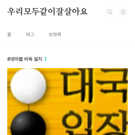
본문 바로가기
우리모두같이잘살아요
홈
태그
방명록
넷마블 바둑 설치
1