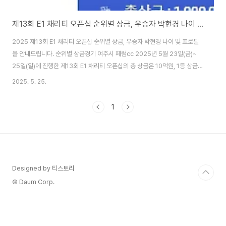
제13회 E1 채리티 오픈십 순위별 상금, 우승자 박현경 나이 및 프로필
2025 제13회 E1 채리티 오픈십 순위별 상금, 우승자 박현경 나이 및 프로필
을 안내드립니다. 순위별 상금경기 여주시 페럼cc 2025년 5월 23일(금)~
25일(일)에 진행한 제13회 E1 채리티 오픈십의 총 상금은 10억원, 1등 상금은
1억 8천만 원 입니다. 이번 우승자 박현경 프로는 1등 우승상금을 전액 기부하
2025. 5. 25.
기로 하였는데요. 자선 대회에서 멋지게 우승하며, 선한 영향력을 보여준 박현
경 선수 너무 축하드립니다. 👇준우승~60위 순위별 상금보기👇-순위별 상금
1
표- 우승자 박현경 나이 및 프로필친환경 LPG 전문기업 E1이 주최하는 대표
적인 자선 골프 대회인 이번 2025 제13회 E1 채리티 오픈에서 우승컵을 쥐게
된 박현경 선수는 이번이 klpga 시즌 첫 우승이였는데요. 감동의 전액 기..
Designed by 티스토리
© Daum Corp.