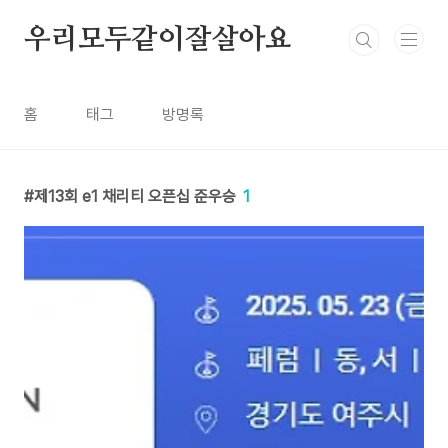
본문 바로가기
우리모두같이잘살아요
홈
태그
방명록
제13회 e1 채리티 오픈십 준우승
1