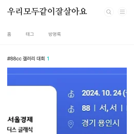
본문 바로가기
우리모두같이잘살아요
홈
태그
방명록
88cc 갤러리 대회
1